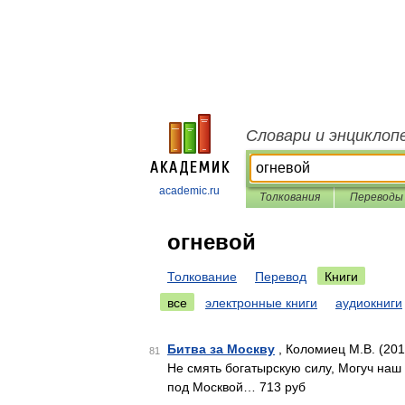
Словари и энциклоп
academic.ru
Толкования
Переводы
огневой
Толкование
Перевод
Книги
все
электронные книги
аудиокниги
Битва за Москву
, Коломиец М.В. (201
81
Не смять богатырскую силу, Могуч наш
под Москвой… 713 руб