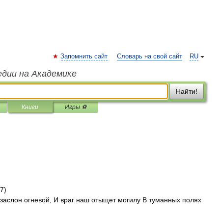
Запомнить сайт
Словарь на свой сайт
RU
едии на Академике
Найти!
Книги
Игры ⚽
7)
 заслон огневой, И враг наш отыщет могилу В туманных полях